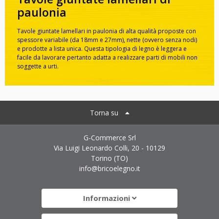
paulonia
Tavole giuntate lamellari in paulonia di alta qualità proposte con
spessore variabile (da 18mm e 27mm), nette (ovvero senza nodi)
e prodotte a lista unica. Questa tipologia di legno è leggera e
facile da lavorare pertanto adatta a realizzare parti di mobili non
soggette a urti.
Torna su
G-Commerce Srl
Via Luigi Leonardo Colli, 20 - 10129
Torino (TO)
info@bricoelegno.it
Informazioni