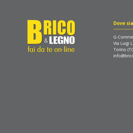
Dove si
G-Commer
Via Luigi 
Torino (T
info@brico