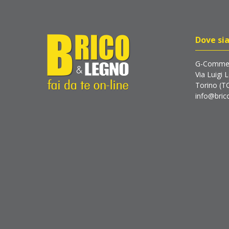
Dove si
G-Commer
Via Luigi 
Torino (T
info@brico