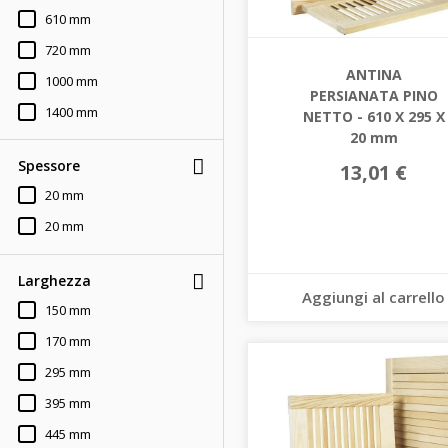
610 mm
720 mm
ANTINA
1000 mm
PERSIANATA PINO
1400 mm
NETTO - 610 X 295 X
20 mm
2000 mm
Spessore
13,01 €
20 mm
20 mm
Larghezza
Aggiungi al carrello
150 mm
170 mm
295 mm
395 mm
445 mm