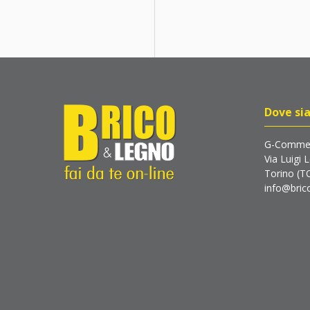
Dove si
G-Commer
Via Luigi 
Torino (T
info@brico