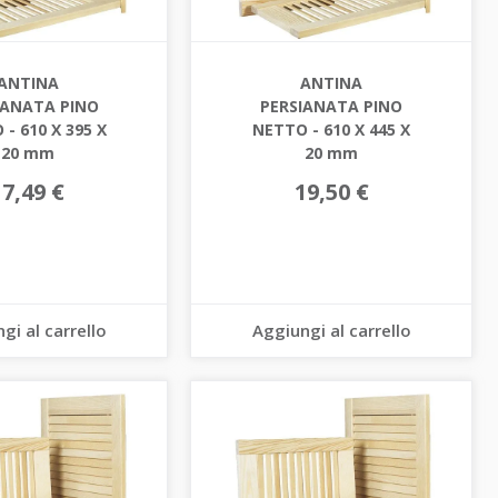
ANTINA
ANTINA
IANATA PINO
PERSIANATA PINO
- 610 X 395 X
NETTO - 610 X 445 X
20 mm
20 mm
17,49 €
19,50 €
gi al carrello
Aggiungi al carrello