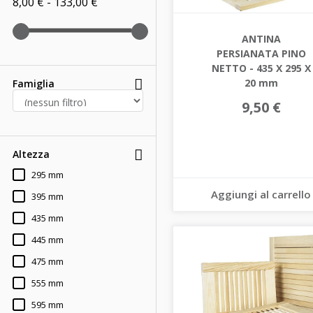
8,00 € - 133,00 €
ANTINA
PERSIANATA PINO
NETTO - 435 X 295 X
20 mm
Famiglia
9,50 €
Altezza
295 mm
Aggiungi al carrello
395 mm
435 mm
445 mm
475 mm
555 mm
595 mm