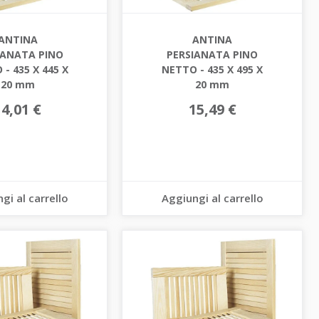
ANTINA
ANTINA
IANATA PINO
PERSIANATA PINO
- 435 X 445 X
NETTO - 435 X 495 X
20 mm
20 mm
14,01 €
15,49 €
gi al carrello
Aggiungi al carrello