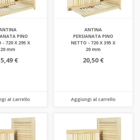
ANTINA
ANTINA
IANATA PINO
PERSIANATA PINO
- 720 X 295 X
NETTO - 720 X 395 X
20 mm
20 mm
15,49 €
20,50 €
gi al carrello
Aggiungi al carrello