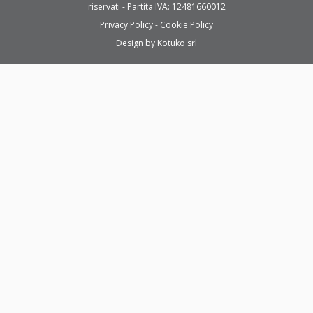
riservati - Partita IVA: 12481660012
Privacy Policy
Cookie Policy
Design by
Kotuko srl