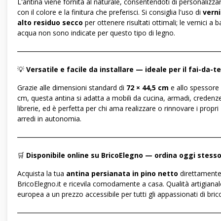
L'antina viene fornita al naturale, consentendoti di personalizzar
con il colore e la finitura che preferisci. Si consiglia l'uso di
verni
alto residuo secco
per ottenere risultati ottimali; le vernici a 
acqua non sono indicate per questo tipo di legno.
―――――――――――――――――――――――――――――
💡
Versatile e facile da installare — ideale per il fai-da-te
Grazie alle dimensioni standard di
72 × 44,5 cm
e allo spessore 
cm, questa antina si adatta a mobili da cucina, armadi, credenz
librerie, ed è perfetta per chi ama realizzare o rinnovare i propri
arredi in autonomia.
―――――――――――――――――――――――――――――
🛒
Disponibile online su BricoElegno — ordina oggi stess
Acquista la tua
antina persianata in pino netto
direttamente
BricoElegno.it e ricevila comodamente a casa. Qualità artigianal
europea a un prezzo accessibile per tutti gli appassionati di bric
―――――――――――――――――――――――――――――