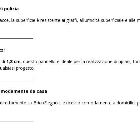
i pulizia
cce, la superficie è resistente ai graffi, all'umidità superficiale e al
――――――――
zzi
 di
1,8 cm
, questo pannello è ideale per la realizzazione di ripiani, fond
ualsiasi progetto.
――――――――
 comodamente da casa
 direttamente su BricoElegno.it e ricevilo comodamente a domicilio, p
――――――――