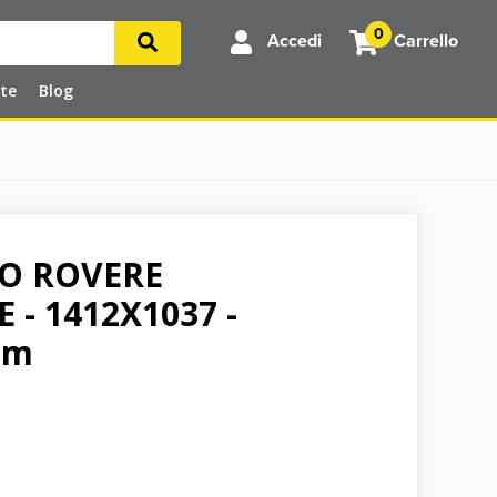
0
Accedi
Carrello
rte
Blog
O ROVERE
- 1412X1037 -
mm