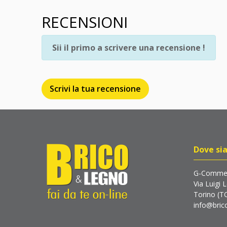
RECENSIONI
Sii il primo a scrivere una recensione !
Scrivi la tua recensione
Dove si
G-Commer
Via Luigi 
Torino (T
info@brico