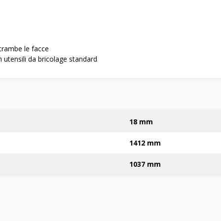
trambe le facce
 utensili da bricolage standard
18 mm
1412 mm
1037 mm