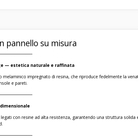
un pannello su misura
――――――――
e — estetica naturale e raffinata
glio melaminico impregnato di resina, che riproduce fedelmente la venat
nsole e pareti.
――――――――
à dimensionale
i e legati con resine ad alta resistenza, garantendo una struttura solid
d.
――――――――