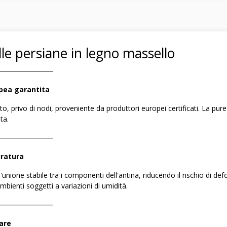
lle persiane in legno massello
――――――――
pea garantita
o, privo di nodi, proveniente da produttori europei certificati. La pur
ta.
――――――――
uratura
nione stabile tra i componenti dell'antina, riducendo il rischio di de
mbienti soggetti a variazioni di umidità.
――――――――
zare