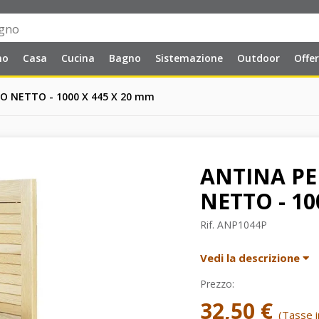
no
Casa
Cucina
Bagno
Sistemazione
Outdoor
Offe
O NETTO - 1000 X 445 X 20 mm
ANTINA PE
NETTO - 10
Rif.
ANP1044P
Vedi la descrizione
Prezzo:
32,50 €
(Tasse in