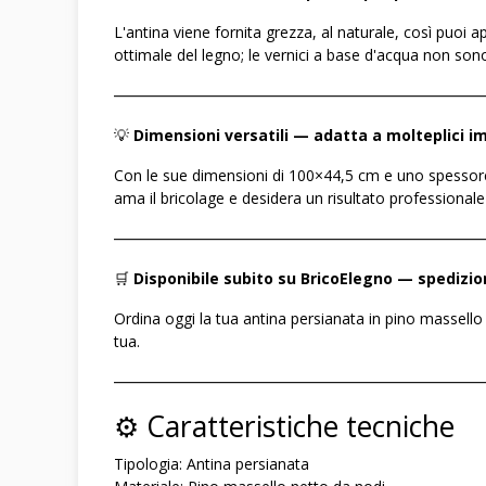
L'antina viene fornita grezza, al naturale, così puoi ap
ottimale del legno; le vernici a base d'acqua non son
――――――――――――――――――――――――
💡
Dimensioni versatili — adatta a molteplici i
Con le sue dimensioni di 100×44,5 cm e uno spessore d
ama il bricolage e desidera un risultato professionale 
――――――――――――――――――――――――
🛒
Disponibile subito su BricoElegno — spedizio
Ordina oggi la tua antina persianata in pino massello 
tua.
――――――――――――――――――――――――
⚙️ Caratteristiche tecniche
Tipologia: Antina persianata