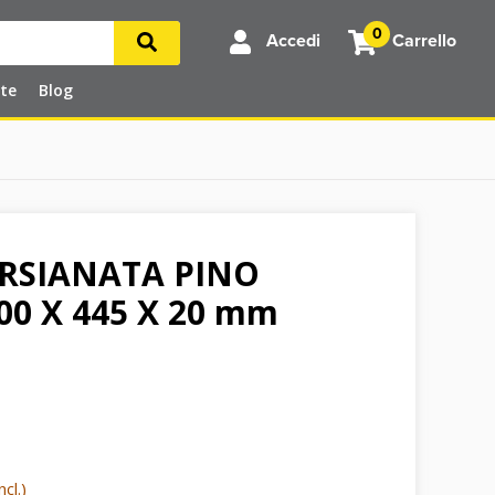
0
Accedi
Carrello
rte
Blog
RSIANATA PINO
00 X 445 X 20 mm
cl.)