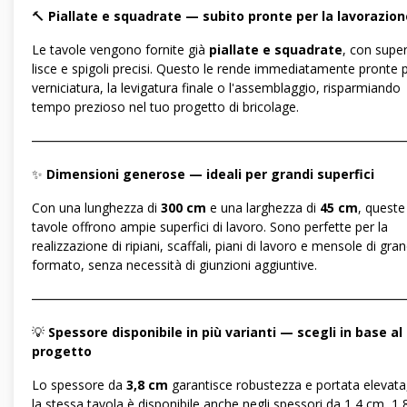
🔨
Piallate e squadrate — subito pronte per la lavorazion
Le tavole vengono fornite già
piallate e squadrate
, con super
lisce e spigoli precisi. Questo le rende immediatamente pronte p
verniciatura, la levigatura finale o l'assemblaggio, risparmiando
tempo prezioso nel tuo progetto di bricolage.
―――――――――――――――――――――――――――――
✨
Dimensioni generose — ideali per grandi superfici
Con una lunghezza di
300 cm
e una larghezza di
45 cm
, queste
tavole offrono ampie superfici di lavoro. Sono perfette per la
realizzazione di ripiani, scaffali, piani di lavoro e mensole di gra
formato, senza necessità di giunzioni aggiuntive.
―――――――――――――――――――――――――――――
💡
Spessore disponibile in più varianti — scegli in base al
progetto
Lo spessore da
3,8 cm
garantisce robustezza e portata elevat
la stessa tavola è disponibile anche negli spessori da 1,4 cm, 1