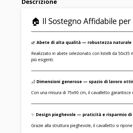
Descrizione
🏠 Il Sostegno Affidabile pe
――――――――――――――――――――――――
🌿
Abete di alta qualità — robustezza naturale
Realizzato in abete selezionato con listelli da 50x35 
più esigenti.
――――――――――――――――――――――――
📐
Dimensioni generose — spazio di lavoro ott
Con una misura di 75x90 cm, il cavalletto garantisce u
――――――――――――――――――――――――
✨
Design pieghevole — praticità e risparmio di
Grazie alla struttura pieghevole, il cavalletto si ri