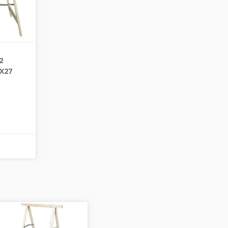
2
X27