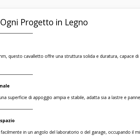
r Ogni Progetto in Legno
――――――――
mm, questo cavalletto offre una struttura solida e duratura, capace di
――――――――
imale
na superficie di appoggio ampia e stabile, adatta sia a lastre e pannell
――――――――
 spazio
pone facilmente in un angolo del laboratorio o del garage, occupando il