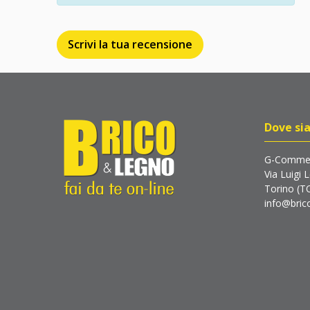
Scrivi la tua recensione
Dove si
G-Commer
Via Luigi 
Torino (T
info@brico