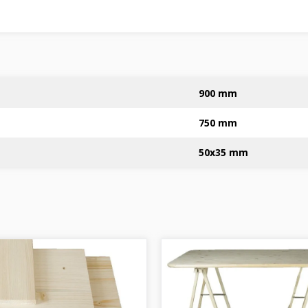
900 mm
750 mm
50x35 mm