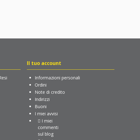
Il tuo account
Resi
Informazioni personali
Ordini
Note di credito
Indirizzi
Buoni
I miei avvisi
I miei
commenti
sul blog