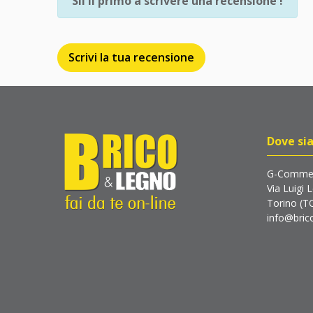
Sii il primo a scrivere una recensione !
Scrivi la tua recensione
Dove si
G-Commer
Via Luigi 
Torino (T
info@brico