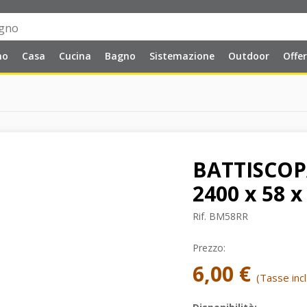
no
Casa
Cucina
Bagno
Sistemazione
Outdoor
Offe
BATTISCOP
2400 x 58 
Rif.
BM58RR
Prezzo:
6,00 €
(Tasse incl