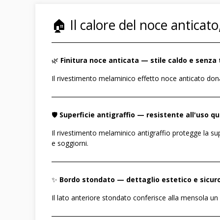
🏠 Il calore del noce anticat
――――――――――――――――――――――――
🌿
Finitura noce anticata — stile caldo e senz
Il rivestimento melaminico effetto noce anticato dona
――――――――――――――――――――――――
🛡️
Superficie antigraffio — resistente all'uso q
Il rivestimento melaminico antigraffio protegge la su
e soggiorni.
――――――――――――――――――――――――
✨
Bordo stondato — dettaglio estetico e sicur
Il lato anteriore stondato conferisce alla mensola un a
――――――――――――――――――――――――