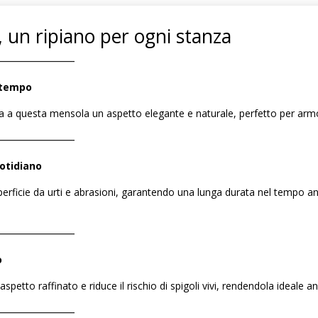
o, un ripiano per ogni stanza
――――――――
a tempo
 a questa mensola un aspetto elegante e naturale, perfetto per armonizz
――――――――
uotidiano
perficie da urti e abrasioni, garantendo una lunga durata nel tempo an
――――――――
o
spetto raffinato e riduce il rischio di spigoli vivi, rendendola ideale 
――――――――