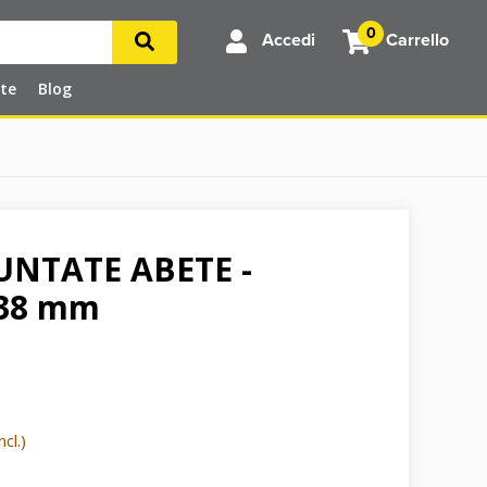
0
Accedi
Carrello
rte
Blog
UNTATE ABETE -
38 mm
cl.)