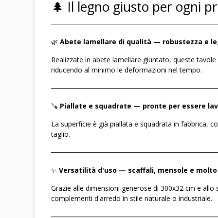
🌲 Il legno giusto per ogni p
――――――――――――――――――――――――
🌿
Abete lamellare di qualità — robustezza e l
Realizzate in abete lamellare giuntato, queste tavole 
riducendo al minimo le deformazioni nel tempo.
――――――――――――――――――――――――
🪚
Piallate e squadrate — pronte per essere la
La superficie è già piallata e squadrata in fabbrica, co
taglio.
――――――――――――――――――――――――
✨
Versatilità d'uso — scaffali, mensole e molto
Grazie alle dimensioni generose di 300x32 cm e allo s
complementi d'arredo in stile naturale o industriale.
――――――――――――――――――――――――