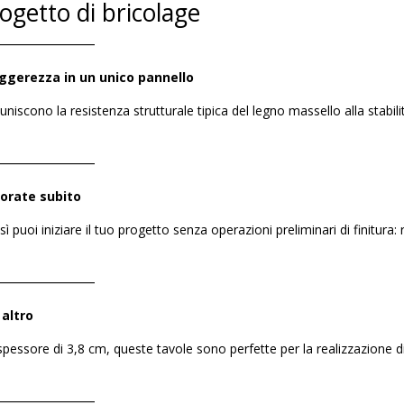
rogetto di bricolage
――――――――
eggerezza in un unico pannello
uniscono la resistenza strutturale tipica del legno massello alla stabi
――――――――
vorate subito
sì puoi iniziare il tuo progetto senza operazioni preliminari di finitura: 
――――――――
 altro
pessore di 3,8 cm, queste tavole sono perfette per la realizzazione di
――――――――