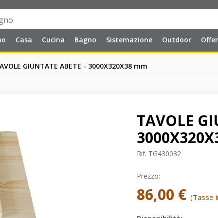
no
Casa
Cucina
Bagno
Sistemazione
Outdoor
Offe
AVOLE GIUNTATE ABETE - 3000X320X38 mm
TAVOLE GI
3000X320X
Rif.
TG430032
Prezzo:
86,00 €
(Tasse in