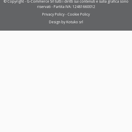
© Copyright - G-Commerce Srl tutti i diritti sui contenuti e sulla grafica sono
riservati - Partita IVA: 12481660012
Privacy Policy
Cookie Policy
Design by
Kotuko srl