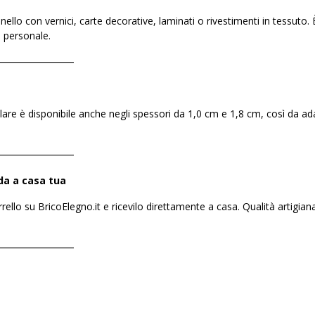
ello con vernici, carte decorative, laminati o rivestimenti in tessuto. È
o personale.
――――――――
lare è disponibile anche negli spessori da 1,0 cm e 1,8 cm, così da ada
――――――――
da a casa tua
rrello su BricoElegno.it e ricevilo direttamente a casa. Qualità artigia
――――――――