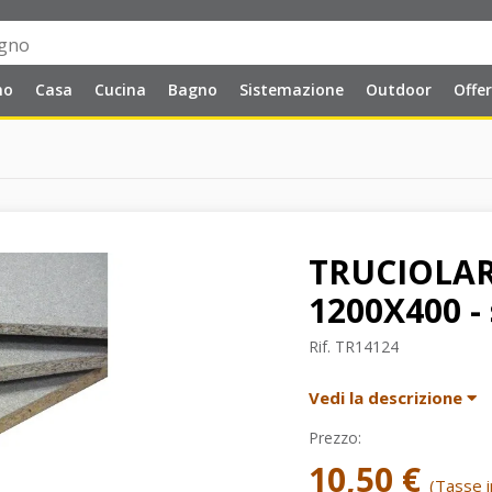
no
Casa
Cucina
Bagno
Sistemazione
Outdoor
Offe
TRUCIOLAR
1200X400 -
Rif.
TR14124
Vedi la descrizione
Prezzo:
10,50 €
(Tasse in