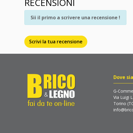
RECENSIONI
Sii il primo a scrivere una recensione !
Scrivi la tua recensione
Dove si
G-Commer
Via Luigi 
Torino (T
info@brico