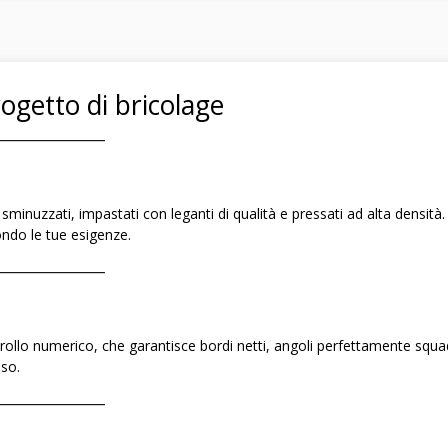
ogetto di bricolage
――――――――
minuzzati, impastati con leganti di qualità e pressati ad alta densità. 
ondo le tue esigenze.
――――――――
ollo numerico, che garantisce bordi netti, angoli perfettamente squad
uso.
――――――――