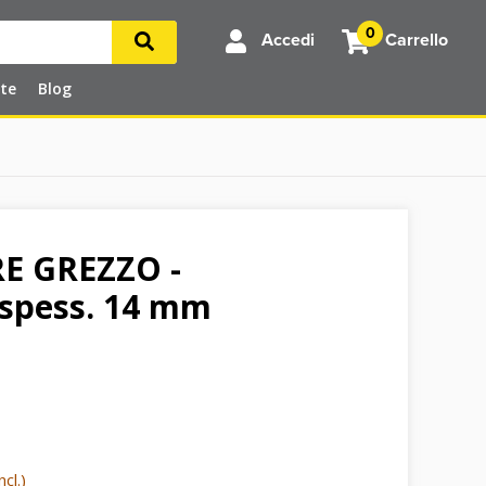
0
Accedi
Carrello
rte
Blog
E GREZZO -
 spess. 14 mm
cl.)