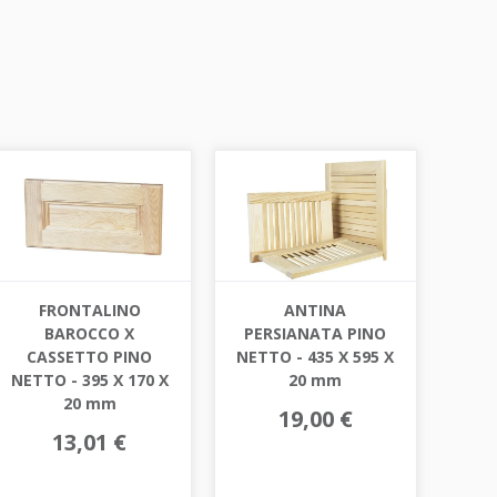
FRONTALINO
ANTINA
BAROCCO X
PERSIANATA PINO
CASSETTO PINO
NETTO - 435 X 595 X
NETTO - 395 X 170 X
20 mm
20 mm
19,00 €
13,01 €