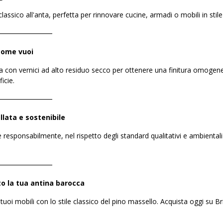
classico all'anta, perfetta per rinnovare cucine, armadi o mobili in stil
――――――――
 come vuoi
ita con vernici ad alto residuo secco per ottenere una finitura omogenea 
icie.
――――――――
lata e sostenibile
 responsabilmente, nel rispetto degli standard qualitativi e ambientali
――――――――
to la tua antina barocca
 tuoi mobili con lo stile classico del pino massello. Acquista oggi su B