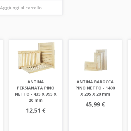
Aggiungi al carrello
ANTINA
ANTINA BAROCCA
PERSIANATA PINO
PINO NETTO - 1400
NETTO - 435 X 395 X
X 295 X 20 mm
20 mm
45,99 €
12,51 €