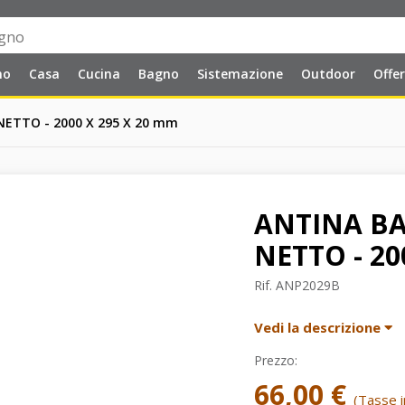
no
Casa
Cucina
Bagno
Sistemazione
Outdoor
Offe
ETTO - 2000 X 295 X 20 mm
ANTINA B
NETTO - 20
Rif.
ANP2029B
Vedi la descrizione
Prezzo:
66,00 €
(Tasse in