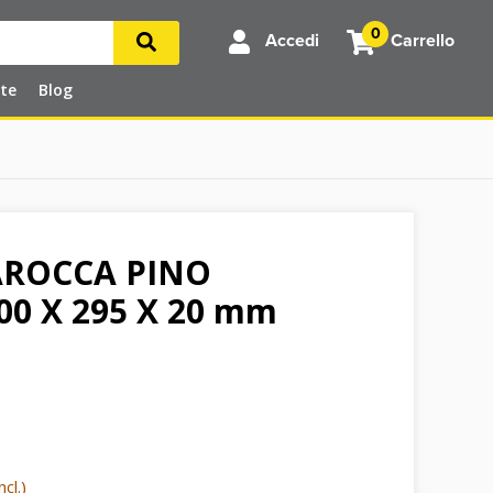
0
Accedi
Carrello
rte
Blog
AROCCA PINO
00 X 295 X 20 mm
cl.)