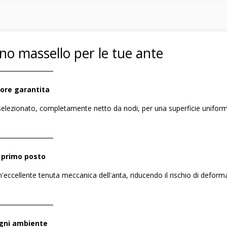
gno massello per le tue ante
――――――――
iore garantita
selezionato, completamente netto da nodi, per una superficie uniforme
――――――――
 primo posto
ccellente tenuta meccanica dell'anta, riducendo il rischio di deforma
――――――――
ogni ambiente