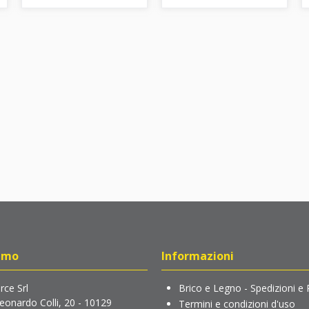
amo
Informazioni
ce Srl
Brico e Legno - Spedizioni e 
Leonardo Colli, 20 - 10129
Termini e condizioni d'uso