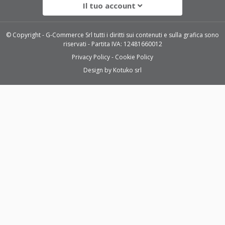
Il tuo account
© Copyright - G-Commerce Srl tutti i diritti sui contenuti e sulla grafica sono
riservati - Partita IVA: 12481660012
Privacy Policy
Cookie Policy
Design by
Kotuko srl