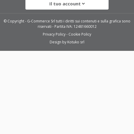
Il tuo account
© Copyright - G-Commerce Srl tutti i diritti sui contenuti e sulla grafica sono
riservati - Partita IVA: 12481660012
Privacy Policy
Cookie Policy
Design by
Kotuko srl