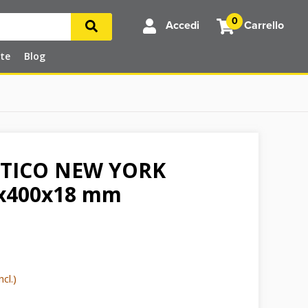
0
Accedi
Carrello
rte
Blog
TICO NEW YORK
0x400x18 mm
cl.)