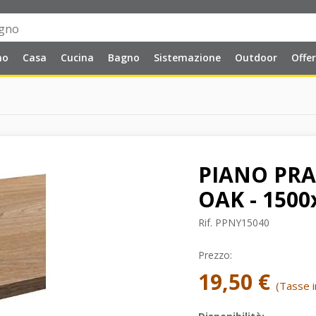
no
Casa
Cucina
Bagno
Sistemazione
Outdoor
Offe
PIANO PRA
OAK - 150
Rif.
PPNY15040
Prezzo:
19,50 €
(Tasse in