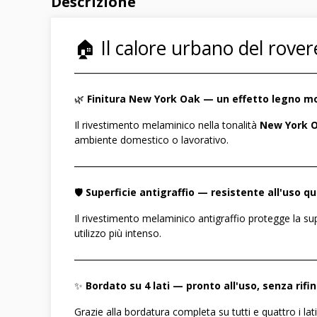
Descrizione
🏠 Il calore urbano del rover
――――――――――――――――――――――――
🌿
Finitura New York Oak — un effetto legno mo
Il rivestimento melaminico nella tonalità
New York 
ambiente domestico o lavorativo.
――――――――――――――――――――――――
🛡️
Superficie antigraffio — resistente all'uso q
Il rivestimento melaminico antigraffio protegge la su
utilizzo più intenso.
――――――――――――――――――――――――
✨
Bordato su 4 lati — pronto all'uso, senza rifi
Grazie alla bordatura completa su tutti e quattro i lati