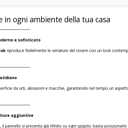
e in ogni ambiente della tua casa
――――――――
derno e sofisticato
Oak
riproduce fedelmente le venature del rovere con un look contempo
――――――――
uotidiano
perficie da urti, abrasioni e macchie, garantendo nel tempo un aspett
――――――――
niture aggiuntive
, il pannello si presenta già rifinito su ogni spigolo: basta posizionarlo