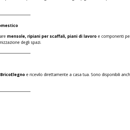
――――――――
domestico
zare
mensole, ripiani per scaffali, piani di lavoro
e componenti per 
nizzazione degli spazi.
――――――――
u
BricoElegno
e ricevilo direttamente a casa tua. Sono disponibili anch
――――――――