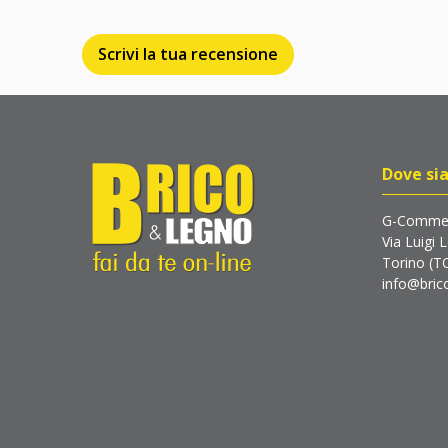
Scrivi la tua recensione
Dove si
G-Commer
Via Luigi 
Torino (T
info@brico