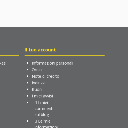
Il tuo account
Resi
Informazioni personali
Ordini
Note di credito
Indirizzi
Buoni
I miei avvisi
I miei
commenti
sul blog
Le mie
informazioni