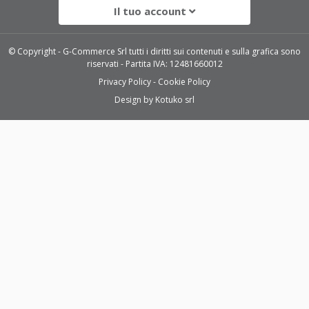
Il tuo account
© Copyright - G-Commerce Srl tutti i diritti sui contenuti e sulla grafica sono
riservati - Partita IVA: 12481660012
Privacy Policy
Cookie Policy
Design by
Kotuko srl