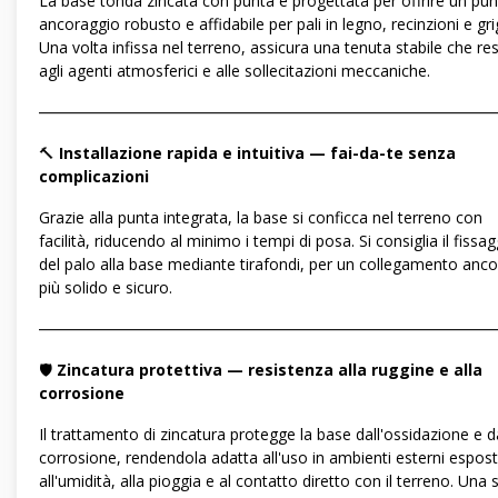
La base tonda zincata con punta è progettata per offrire un pun
ancoraggio robusto e affidabile per pali in legno, recinzioni e grig
Una volta infissa nel terreno, assicura una tenuta stabile che res
agli agenti atmosferici e alle sollecitazioni meccaniche.
―――――――――――――――――――――――――――――
🔨
Installazione rapida e intuitiva — fai-da-te senza
complicazioni
Grazie alla punta integrata, la base si conficca nel terreno con
facilità, riducendo al minimo i tempi di posa. Si consiglia il fissa
del palo alla base mediante tirafondi, per un collegamento anco
più solido e sicuro.
―――――――――――――――――――――――――――――
🛡️
Zincatura protettiva — resistenza alla ruggine e alla
corrosione
Il trattamento di zincatura protegge la base dall'ossidazione e d
corrosione, rendendola adatta all'uso in ambienti esterni espost
all'umidità, alla pioggia e al contatto diretto con il terreno. Una 