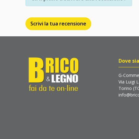
Scrivi la tua recensione
Dove si
G-Commer
Via Luigi 
Torino (T
info@brico