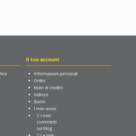
Il tuo account
Resi
Informazioni personali
Ordini
Note di credito
Indirizzi
Buoni
I miei avvisi
I miei
commenti
sul blog
Le mie