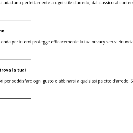
da si adattano perfettamente a ogni stile d'arredo, dal classico al co
――――――――
no
a tenda per interni protegge efficacemente la tua privacy senza rinunci
――――――――
trova la tua!
ori per soddisfare ogni gusto e abbinarsi a qualsiasi palette d'arredo. S
――――――――