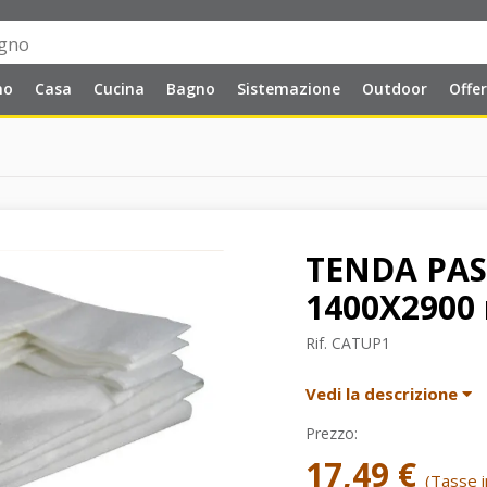
no
Casa
Cucina
Bagno
Sistemazione
Outdoor
Offe
TENDA PA
1400X2900
Rif.
CATUP1
Vedi la descrizione
Prezzo:
17,49 €
(Tasse in