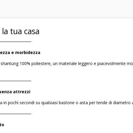
 la tua casa
――――――――
rezza e morbidezza
o shantung 100% poliestere, un materiale leggero e piacevolmente morb
――――――――
senza attrezzi
a in pochi secondi su qualsiasi bastone o asta per tende di diametro a
――――――――
to