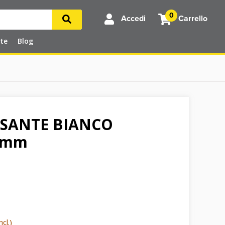
0
Accedi
Carrello
rte
Blog
SSANTE BIANCO
 mm
cl.)