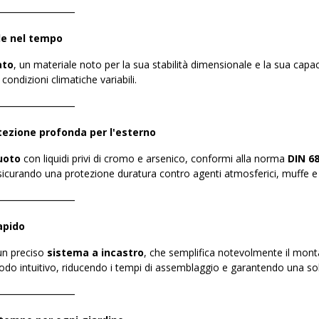
――――――――
le nel tempo
ato
, un materiale noto per la sua stabilità dimensionale e la sua capaci
ondizioni climatiche variabili.
――――――――
ezione profonda per l'esterno
uoto
con liquidi privi di cromo e arsenico, conformi alla norma
DIN 6
curando una protezione duratura contro agenti atmosferici, muffe e in
――――――――
apido
 un preciso
sistema a incastro
, che semplifica notevolmente il mont
modo intuitivo, riducendo i tempi di assemblaggio e garantendo una soli
――――――――