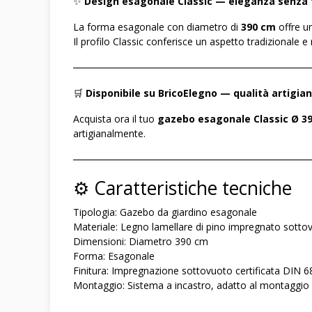
✨
Design esagonale Classic — eleganza senza 
La forma esagonale con diametro di
390 cm
offre un
Il profilo Classic conferisce un aspetto tradizionale e
――――――――――――――――――――――――
🛒
Disponibile su BricoElegno — qualità artigiana
Acquista ora il tuo
gazebo esagonale Classic Ø 3
artigianalmente.
――――――――――――――――――――――――
⚙️ Caratteristiche tecniche
Tipologia: Gazebo da giardino esagonale
Materiale: Legno lamellare di pino impregnato sotto
Dimensioni: Diametro 390 cm
Forma: Esagonale
Finitura: Impregnazione sottovuoto certificata DIN 
Montaggio: Sistema a incastro, adatto al montaggio 