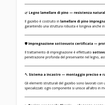
――――――――――――――――――――――――
🌿
Legno lamellare di pino — resistenza natura
Il gazebo è costruito in
lamellare di pino impregn
garantendo una struttura robusta e longeva anche in c
――――――――――――――――――――――――
🛡️
Impregnazione sottovuoto certificata — prot
Il trattamento di impregnazione è effettuato
sottov
penetrazione profonda del preservante nel legno, assi
――――――――――――――――――――――――
🔨
Sistema a incastro — montaggio preciso e r
Gli elementi strutturali del gazebo sono lavorati con
specializzati: ogni componente si unisce all'altro in 
――――――――――――――――――――――――