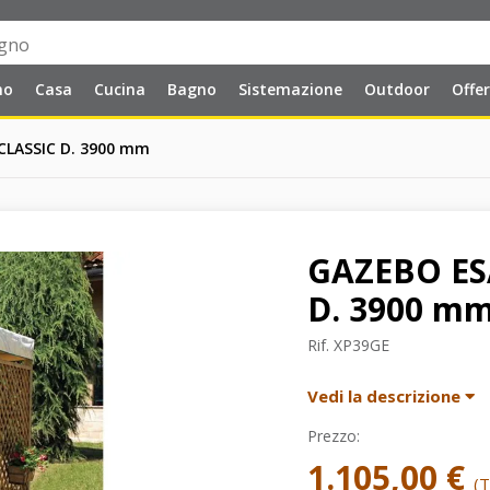
no
Casa
Cucina
Bagno
Sistemazione
Outdoor
Offe
LASSIC D. 3900 mm
GAZEBO ES
D. 3900 m
Rif.
XP39GE
Vedi la descrizione
Prezzo:
1.105,00 €
(T