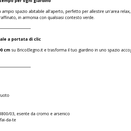
tempo per ogni giardino
 ampio spazio abitabile all'aperto, perfetto per allestire un'area rela
 raffinato, in armonia con qualsiasi contesto verde.
――――――――
le a portata di clic
90 cm
su BricoElegno.it e trasforma il tuo giardino in uno spazio accog
――――――――
vuoto
68800/03, esente da cromo e arsenico
fai-da-te