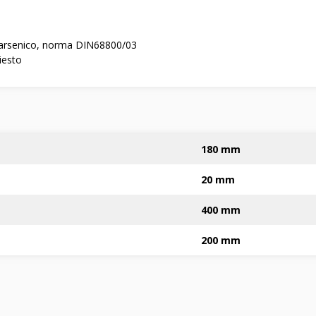
 arsenico, norma DIN68800/03
iesto
180 mm
20 mm
400 mm
200 mm