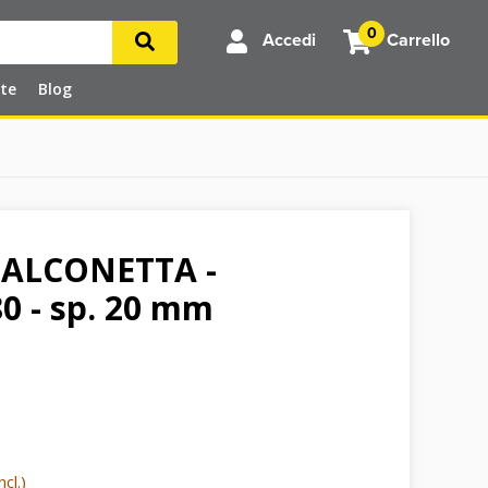
0
Accedi
Carrello
rte
Blog
BALCONETTA -
0 - sp. 20 mm
cl.)