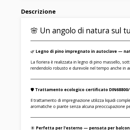
Descrizione
🌸 Un angolo di natura sul t
――――――――――――――――――――――――
🌿
Legno di pino impregnato in autoclave — nat
La fioriera è realizzata in legno di pino massello, 
rendendolo robusto e durevole nel tempo anche in am
――――――――――――――――――――――――
🛡️
Trattamento ecologico certificato DIN68800
Il trattamento di impregnazione utilizza liquidi comp
aromatiche o piante senza alcuna preoccupazione per 
――――――――――――――――――――――――
☀️
Perfetta per l'esterno — pensata per balconi