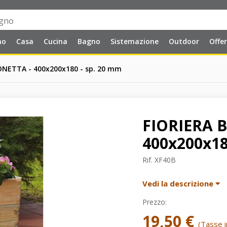
no
Casa
Cucina
Bagno
Sistemazione
Outdoor
Offe
ONETTA - 400x200x180 - sp. 20 mm
FIORIERA 
400x200x18
Rif.
XF40B
Vedi la descrizione
Prezzo:
19,50 €
(Tasse in