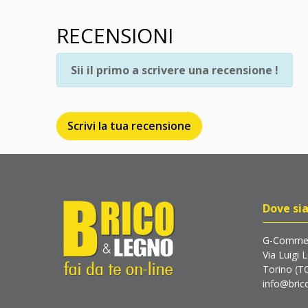
RECENSIONI
Sii il primo a scrivere una recensione !
Scrivi la tua recensione
Dove si
G-Commer
Via Luigi 
Torino (T
info@brico