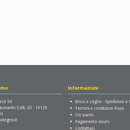
amo
Informazioni
ce Srl
Brico e Legno - Spedizioni e 
Leonardo Colli, 20 - 10129
Termini e condizioni d'uso
O)
Chi siamo
elegno.it
Pagamento sicuro
Contattaci