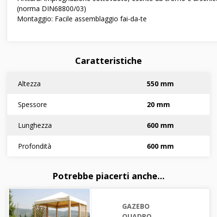
(norma DIN68800/03)
Montaggio: Facile assemblaggio fai-da-te
Caratteristiche
Altezza
550 mm
Spessore
20 mm
Lunghezza
600 mm
Profondità
600 mm
Potrebbe piacerti anche...
GAZEBO
QUADRO