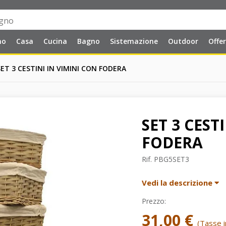
no
Casa
Cucina
Bagno
Sistemazione
Outdoor
Offe
SET 3 CESTINI IN VIMINI CON FODERA
SET 3 CEST
FODERA
Rif.
PBG5SET3
Vedi la descrizione
Prezzo:
31,00 €
(Tasse in