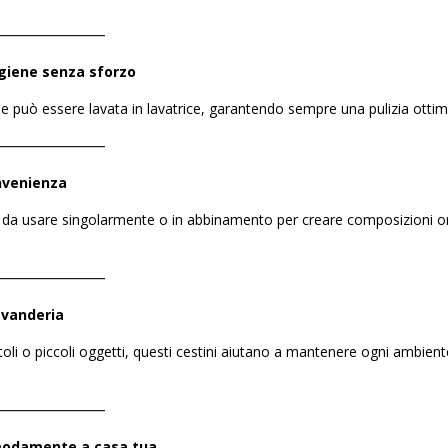
――――――――
igiene senza sforzo
 e può essere lavata in lavatrice, garantendo sempre una pulizia otti
――――――――
onvenienza
etti da usare singolarmente o in abbinamento per creare composizioni or
――――――――
avanderia
ttoli o piccoli oggetti, questi cestini aiutano a mantenere ogni ambien
――――――――
omodamente a casa tua