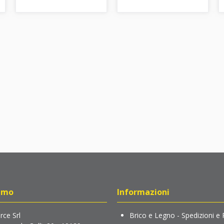
amo
Informazioni
ce Srl
Brico e Legno - Spedizioni e 