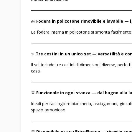
――――――――――――――――――――――――
🧺
Fodera in policotone rimovibile e lavabile — 
La fodera interna in policotone si smonta facilmente
――――――――――――――――――――――――
✨
Tre cestini in un unico set — versatilità e c
Il set include tre cestini di dimensioni diverse, perf
casa.
――――――――――――――――――――――――
💡
Funzionale in ogni stanza — dal bagno alla l
Ideali per raccogliere biancheria, asciugamani, gioca
spazio armonioso.
――――――――――――――――――――――――
🛒
Disponibile ora su BricoElegno — ricevilo c