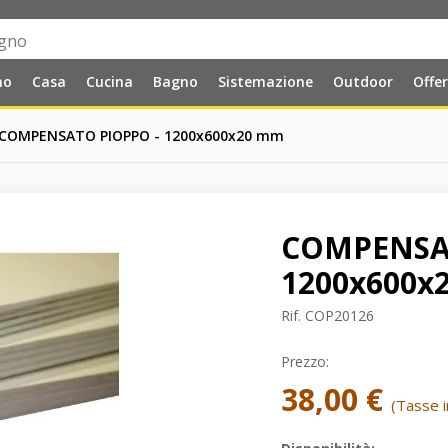
no
Casa
Cucina
Bagno
Sistemazione
Outdoor
Offe
COMPENSATO PIOPPO - 1200x600x20 mm
COMPENSA
1200x600x
Rif.
COP20126
Prezzo:
38,00 €
(Tasse in