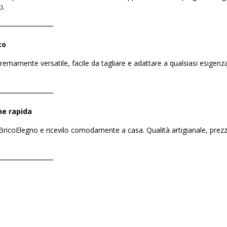
i.
――――――――
to
mamente versatile, facile da tagliare e adattare a qualsiasi esigenza
――――――――
ne rapida
ricoElegno e ricevilo comodamente a casa. Qualità artigianale, prezzo 
――――――――