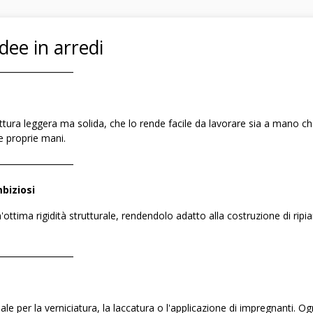
dee in arredi
――――――――
ura leggera ma solida, che lo rende facile da lavorare sia a mano che 
e proprie mani.
――――――――
biziosi
'ottima rigidità strutturale, rendendolo adatto alla costruzione di ri
――――――――
le per la verniciatura, la laccatura o l'applicazione di impregnanti. O