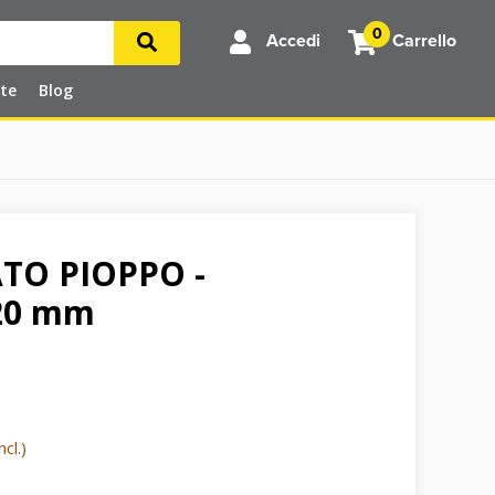
0
Accedi
Carrello
rte
Blog
TO PIOPPO -
20 mm
cl.)